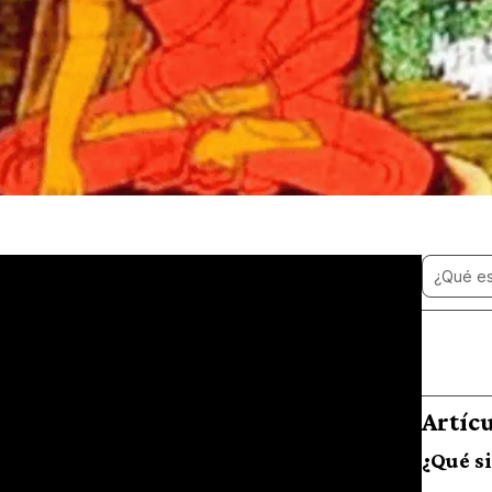
Artíc
¿Qué s