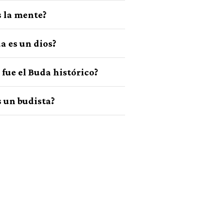
s la mente?
a es un dios?
 fue el Buda histórico?
s un budista?