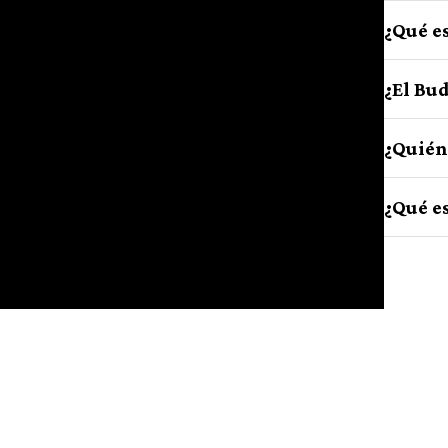
¿Qué e
¿El Bud
¿Quién
¿Qué e