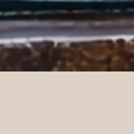
Acerca de nuestro centro
Nuestro programa educativo integra el estudio y la práctica
del budismo tibetano desde el enfoque de las enseñanzas
graduales del Lam-Rim. Ofrecemos clases semanales,
talleres de meditación y cursos especiales abiertos a
personas interesadas en conocer y practicar esta tradición