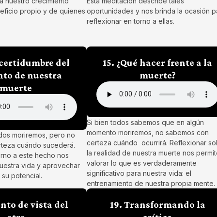
ra nuestro crecimiento
Esta meditación describe tales
eficio propio y de quienes
oportunidades y nos brinda la ocasión p
reflexionar en torno a ellas.
ncertidumbre del
15. ¿Qué hacer frente a la
to de nuestra
muerte?
muerte
Si bien todos sabemos que en algún
momento moriremos, no sabemos con
os moriremos, pero no
certeza cuándo ocurrirá. Reflexionar s
teza cuándo sucederá.
la realidad de nuestra muerte nos permi
orno a este hecho nos
valorar lo que es verdaderamente
nuestra vida y aprovechar
significativo para nuestra vida: el
su potencial.
entrenamiento de nuestra propia mente.
unto de vista del
19. Transformando la
otro
crítica