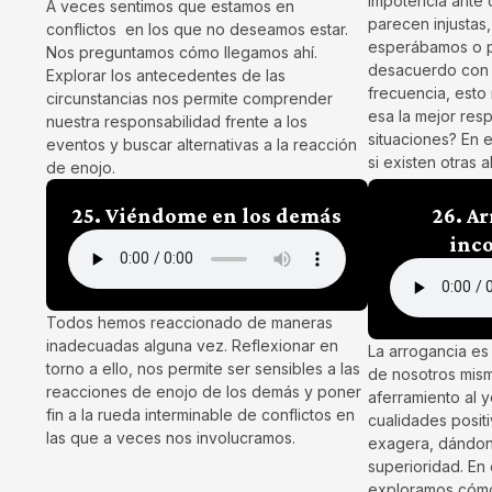
impotencia ante 
A veces sentimos que estamos en
parecen injustas
conflictos en los que no deseamos estar.
esperábamos o 
Nos preguntamos cómo llegamos ahí.
desacuerdo con 
Explorar los antecedentes de las
frecuencia, esto
circunstancias nos permite comprender
esa la mejor res
nuestra responsabilidad frente a los
situaciones? En 
eventos y buscar alternativas a la reacción
si existen otras a
de enojo.
25. Viéndome en los demás
26. A
inc
Todos hemos reaccionado de maneras
inadecuadas alguna vez. Reflexionar en
La arrogancia es 
torno a ello, nos permite ser sensibles a las
de nosotros mis
reacciones de enojo de los demás y poner
aferramiento al y
fin a la rueda interminable de conflictos en
cualidades positi
las que a veces nos involucramos.
exagera, dándon
superioridad. En
exploramos cómo 