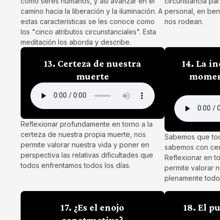
como seres humanos, y así avanzar en el
circunstancia pa
camino hacia la liberación y la iluminación. A
personal, en ben
estas características se les conoce como
nos rodean.
los "cinco atributos circunstanciales". Esta
meditación los aborda y describe.
13. Certeza de nuestra
14. La i
muerte
momen
Reflexionar profundamente en torno a la
certeza de nuestra propia muerte, nos
Sabemos que tod
permite valorar nuestra vida y poner en
sabemos con cer
perspectiva las relativas dificultades que
Reflexionar en t
todos enfrentamos todos los días.
permite valorar 
plenamente todo 
17. ¿Es el enojo
18. El p
constructivo?