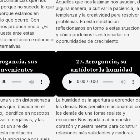
circunstancias que nos
Aquellos que nos lastiman nos ayudan, 
, porque no sucede lo que
alguna manera, a cultivar la paciencia, la
porque estamos en
templanza y la creatividad para resolver
lo que ocurre. Con
problemas. En esta meditación
 nos produce enojo. ¿Es
reflexionamos en torno a estas situacio
puesta ante estas
y cómo podemos transformarlas en
esta meditación exploramos
oportunidades de crecimiento.
lternativas.
rrogancia, sus
27. Arrogancia, su
onvenientes
antídoto: la humidad
una visión distorsionada
La humildad es la apertura a aprender d
mos que, basada en el
los demás. Nos permite relacionarnos c
o, identifica en nosotros
los demás de una forma realista y
vas o negativas, y las
ecuánime. Nos ayuda a abrir nuestro
os un aire de
corazón y nuestra mente para construir
 esta meditación
relaciones más saludables y maduras.
la arrogancia nos aleja