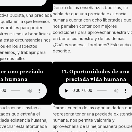
Dentro de las enseñanzas budistas, se
habla de que una preciada existencia
tiva budista, una preciada
humana cuenta con ocho libertades que
quella en la que tenemos
nos permiten contar con mejores
favorables para poder
condiciones para aprovechar nuestra vi
otros mismos y beneficiar a
en beneficio nuestro y de los demás.
r estas circunstancias nos
¿Cuáles son esas libertades? Este audio 
os en los aspectos
describe.
tenemos, y trabajar para
ue nos falte.
ner una preciada
11. Oportunidades de una
da humana
preciada vida humana
udistas nos invitan a
Darnos cuenta de las oportunidades qu
ultades que entraña el
representa tener una preciada existenci
iada existencia humana,
humana, nos permite valorarla y
rovechar esta afortunada
aprovecharla de la mejor manera posible