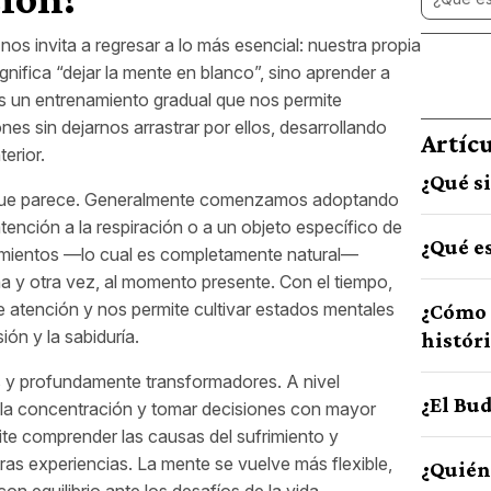
nos invita a regresar a lo más esencial: nuestra propia
gnifica “dejar la mente en blanco”, sino aprender a
Es un entrenamiento gradual que nos permite
s sin dejarnos arrastrar por ellos, desarrollando
Artíc
erior.
¿Qué s
lo que parece. Generalmente comenzamos adoptando
tención a la respiración o a un objeto específico de
¿Qué e
mientos —lo cual es completamente natural—
a y otra vez, al momento presente. Con el tiempo,
e atención y nos permite cultivar estados mentales
¿Cómo 
ón y la sabiduría.
histór
s y profundamente transformadores. A nivel
¿El Bud
ar la concentración y tomar decisiones con mayor
ite comprender las causas del sufrimiento y
ras experiencias. La mente se vuelve más flexible,
¿Quién